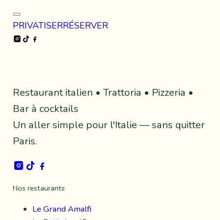
PRIVATISER
RÉSERVER
Instagram
TikTok
Facebook
Restaurant italien • Trattoria • Pizzeria •
Bar à cocktails
Un aller simple pour l'Italie — sans quitter
Paris.
Instagram
TikTok
Facebook
Nos restaurants
Le Grand Amalfi