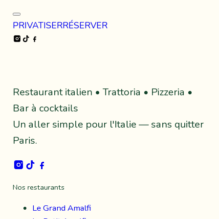
PRIVATISER
RÉSERVER
Instagram
TikTok
Facebook
Restaurant italien • Trattoria • Pizzeria •
Bar à cocktails
Un aller simple pour l'Italie — sans quitter
Paris.
Instagram
TikTok
Facebook
Nos restaurants
Le Grand Amalfi